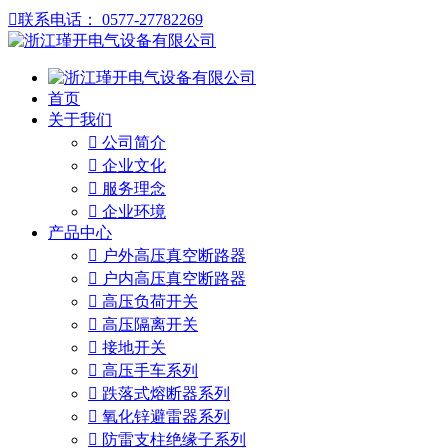

联系电话： 0577-27782269
首页
关于我们

公司简介

企业文化

服务理念

企业环境
产品中心

户外高压真空断路器

户内高压真空断路器

高压负荷开关

高压隔离开关

接地开关

高压手车系列

跌落式熔断器系列

氧化锌避雷器系列

防雷支柱绝缘子系列