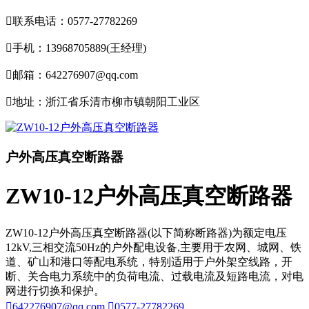

联系电话：0577-27782269

手机：13968705889(王经理)

邮箱：642276907@qq.com

地址：浙江省乐清市柳市镇朝阳工业区
户外高压真空断路器
ZW10-12户外高压真空断路器
ZW10-12户外高压真空断路器(以下简称断路器)为额定电压
12kV,三相交流50Hz的户外配电设备,主要用于农网、城网、铁
道、矿山和港口等配电系统，特别适用于户外架空线路，开
断、关合电力系统中的负荷电流、过载电流及短路电流，对电
网进行切换和保护。

642276907@qq.com

0577-27782269