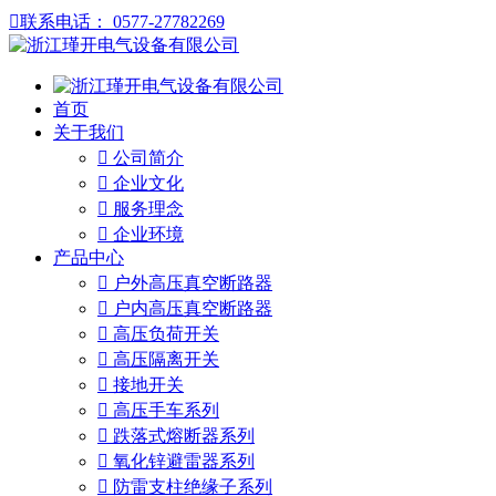

联系电话： 0577-27782269
首页
关于我们

公司简介

企业文化

服务理念

企业环境
产品中心

户外高压真空断路器

户内高压真空断路器

高压负荷开关

高压隔离开关

接地开关

高压手车系列

跌落式熔断器系列

氧化锌避雷器系列

防雷支柱绝缘子系列