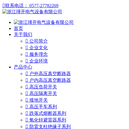

联系电话： 0577-27782269
首页
关于我们

公司简介

企业文化

服务理念

企业环境
产品中心

户外高压真空断路器

户内高压真空断路器

高压负荷开关

高压隔离开关

接地开关

高压手车系列

跌落式熔断器系列

氧化锌避雷器系列

防雷支柱绝缘子系列